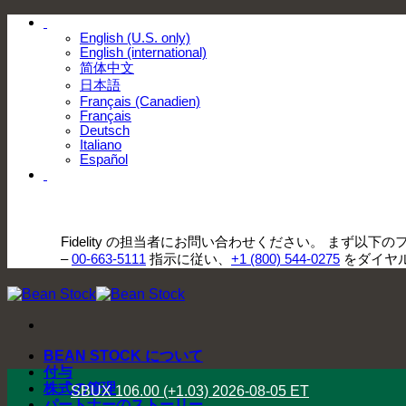
Skip
.
to
English (U.S. only)
English (international)
content
简体中文
日本語
Français (Canadien)
Français
Deutsch
Italiano
Español
.
Fidelity の担当者にお問い合わせください。 まず以下
–
00-663-5111
指示に従い、
+1 (800) 544-0275
をダイヤ
BEAN STOCK について
付与
株式の管理
SBUX
106.00
(+1.03)
2026-08-05
ET
パートナーのストーリー