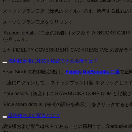
付与の総価額（グレーのタイル）では、Bean Stock の付
ストックプラン口座（緑色のタイル）では、所有する株式の
ストックプラン口座をクリック：
[Account details（口座の詳細）] タブの STARBUCK
を押します。
また FIDELITY GOVERNMENT CASH RESERV
権利確定後に株式を確認できる場所とは？
Bean Stock の権利確定後は、
Fidelity NetBenefits 口座
で正
口座にログインして、[ストックプラン口座] をクリックしま
[Your assets（資産）] に STARBUCKS CORP COM
[View share details（株式の詳細を表示）] をクリ
議決権および配当とは？
議決権および配当は株主であることの権利です。Starbuck